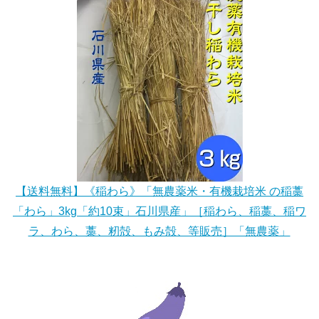
【送料無料】《稲わら》「無農薬米・有機栽培米 の稲藁
「わら」3kg「約10束」石川県産」［稲わら、稲藁、稲ワ
ラ、わら、藁、籾殻、もみ殻、等販売］「無農薬」