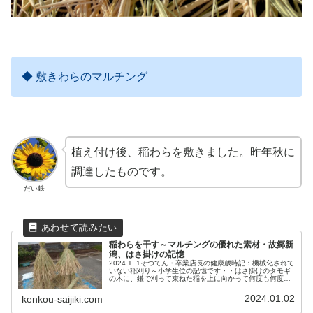
◆ 敷きわらのマルチング
植え付け後、稲わらを敷きました。昨年秋に
調達したものです。
だい鉄
稲わらを干す～マルチングの優れた素材・故郷新
潟、はさ掛けの記憶
2024.1. 1そつてん・卒業店長の健康歳時記：機械化されて
いない稲刈り～小学生位の記憶です・・はさ掛けのタモギ
の木に、鎌で刈って束ねた稲を上に向かって何度も何度も
繰り返し、懸命に投げる。木に跨り、笑いながらそれを受
け取る亡き父の姿・・
2024.01.02
kenkou-saijiki.com