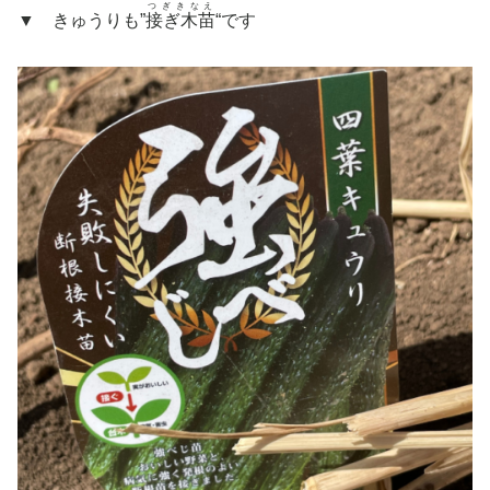
つぎきなえ
▼ きゅうりも”
接ぎ木苗
“です