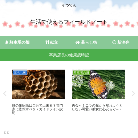
そつてん
生活で使えるフィールドノート
駐車場の畑
献立
暮らし術
新潟弁
卒業店長の健康歳時記
暮らし術
駐車場の畑
献
る
蜂の巣駆除は自分で出来る？専門
再会～！ニラの花から離れようと
JA
♪
家に依頼すべき？ガイドライン説
しない可愛い彼女に心安らぐ～♪
ポ
明！
け