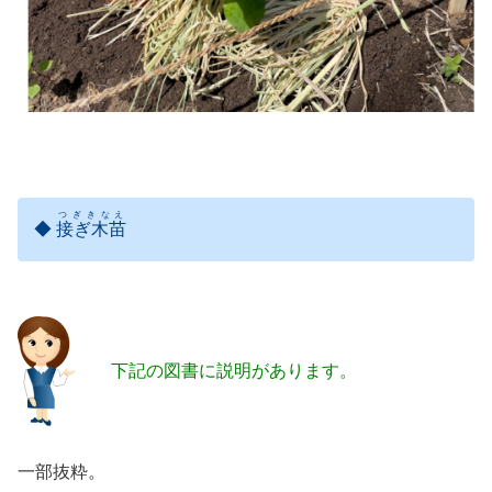
つぎきなえ
◆
接ぎ木苗
下記の図書に説明があります。
一部抜粋。