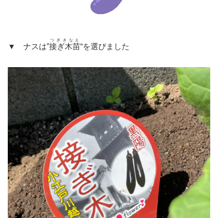
つぎきなえ
▼ ナスは”
接ぎ木苗
“を選びました