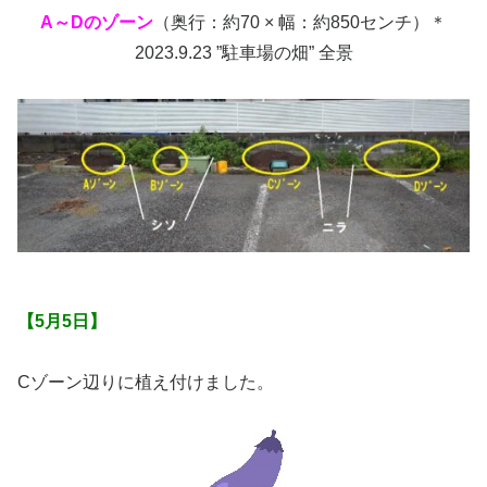
A～Dのゾーン
（奥行：約70 × 幅：約850センチ）＊
2023.9.23 ”駐車場の畑” 全景
【5月5日】
Cゾーン辺りに植え付けました。