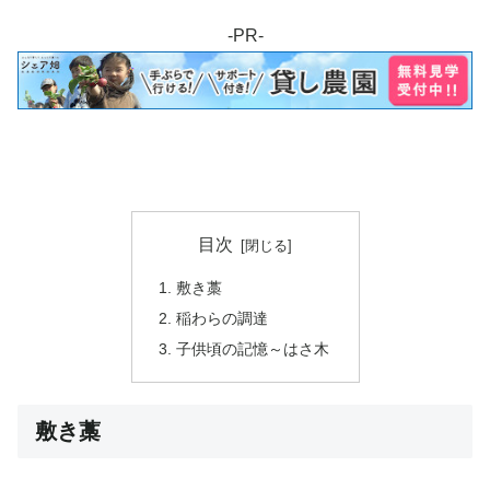
-PR-
目次
敷き藁
稲わらの調達
子供頃の記憶～はさ木
敷き藁