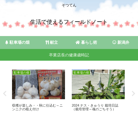
そつてん
生活で使えるフィールドノート
駐車場の畑
献立
暮らし術
新潟弁
卒業店長の健康歳時記
駐車場の畑
駐車場の畑
駐
産直
収穫が楽しみ・・秋に仕込む～ニ
2024 ナス・きゅうり 栽培日誌
あっ
い
ンニクの植え付け
（栽培管理～魂のごちそう）
穫♪