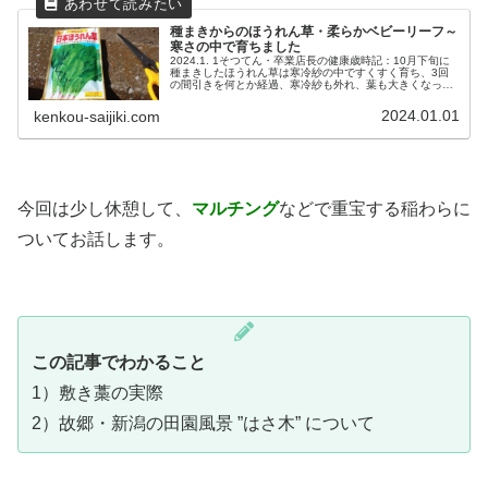
種まきからのほうれん草・柔らかベビーリーフ～
寒さの中で育ちました
2024.1. 1そつてん・卒業店長の健康歳時記：10月下旬に
種まきしたほうれん草は寒冷紗の中ですくすく育ち、3回
の間引きを何とか経過、寒冷紗も外れ、葉も大きくなって
います。間引き菜・ベビーリーフも美味しくいただき、本
格的な収穫が楽しみ！
2024.01.01
kenkou-saijiki.com
今回は少し休憩して、
マルチング
などで重宝する稲わらに
ついてお話します。
この記事でわかること
1）敷き藁の実際
2）故郷・新潟の田園風景 ”はさ木” について