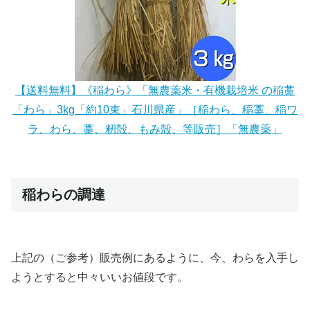
【送料無料】《稲わら》「無農薬米・有機栽培米 の稲藁
「わら」3kg「約10束」石川県産」［稲わら、稲藁、稲ワ
ラ、わら、藁、籾殻、もみ殻、等販売］「無農薬」
稲わらの調達
上記の（ご参考）販売例にあるように、今、わらを入手し
ようとすると中々いいお値段です。