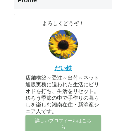
Profile
よろしくどうぞ！
だい鉄
店舗構築～受注～出荷～ネット
通販実務に追われた生活にピリ
オドを打ち、生活をリセット。
移ろう季節の中で手作りの暮ら
しを楽しむ湘南在住・新潟産シ
ニア人です。
詳しいプロフィールはこち
ら