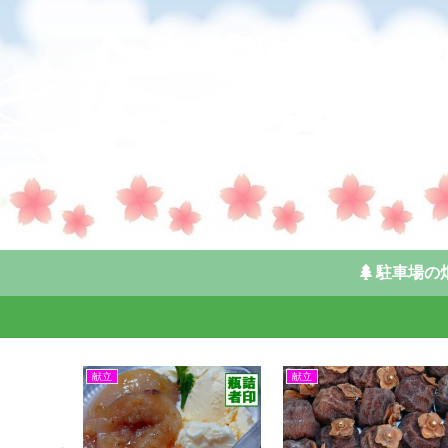
駐車場の
献立
献立