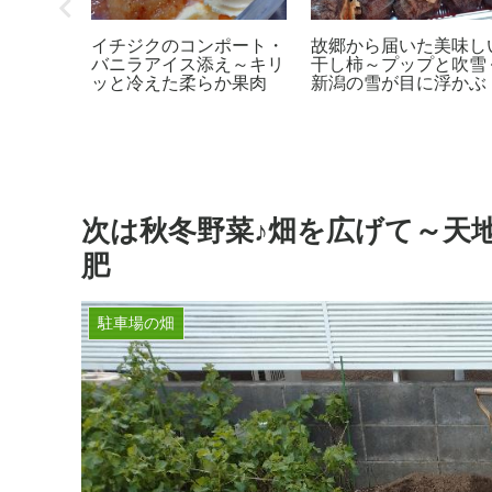
ょうが甘
イチジクのコンポート・
故郷から届いた美味し
保存♪新
バニラアイス添え～キリ
干し柿～プップと吹雪
ました
ッと冷えた柔らか果肉
新潟の雪が目に浮かぶ
次は秋冬野菜♪畑を広げて～天
肥
駐車場の畑