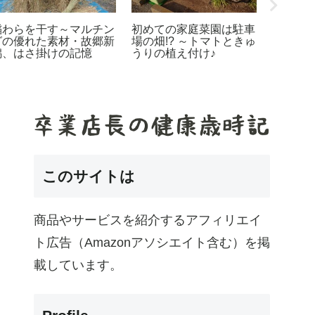
稲わらを干す～マルチン
初めての家庭菜園は駐車
春が待
グの優れた素材・故郷新
場の畑!? ～トマトときゅ
仕込む
潟、はさ掛けの記憶
うりの植え付け♪
付け
このサイトは
商品やサービスを紹介するアフィリエイ
ト広告（Amazonアソシエイト含む）を掲
載しています。