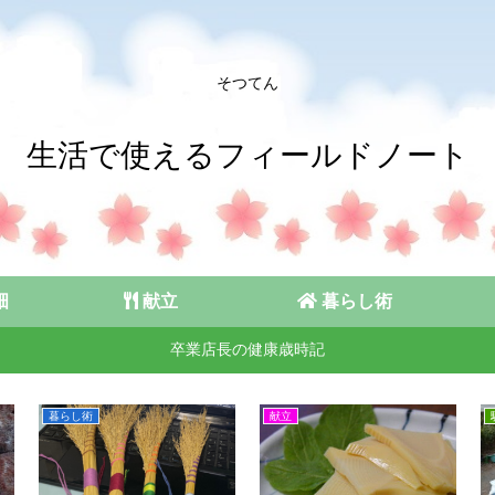
そつてん
生活で使えるフィールドノート
畑
献立
暮らし術
卒業店長の健康歳時記
暮らし術
献立