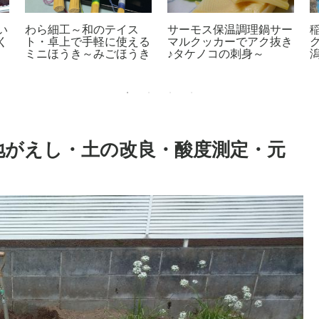
い
わら細工～和のテイス
サーモス保温調理鍋サー
く
ト・卓上で手軽に使える
マルクッカーでアク抜き
ミニほうき～みごほうき
♪タケノコの刺身～
地がえし・土の改良・酸度測定・元