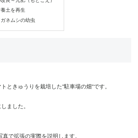
の改良～元肥（もとごえ）
培養土を再生
コガネムシの幼虫
トときゅうりを栽培した”駐車場の畑”です。
にしました。
写真で拡張の実際を説明します。