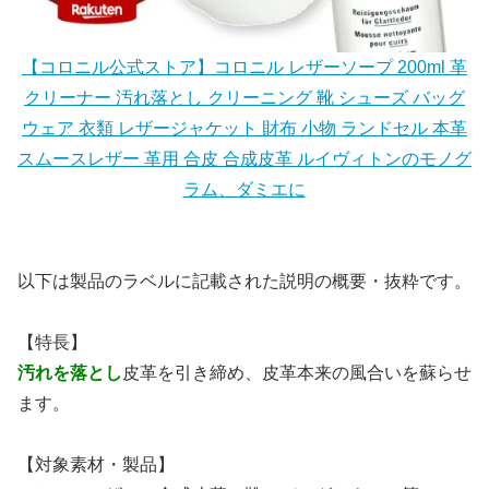
【コロニル公式ストア】コロニル レザーソープ 200ml 革
クリーナー 汚れ落とし クリーニング 靴 シューズ バッグ
ウェア 衣類 レザージャケット 財布 小物 ランドセル 本革
スムースレザー 革用 合皮 合成皮革 ルイヴィトンのモノグ
ラム、ダミエに
以下は製品のラベルに記載された説明の概要・抜粋です。
【特長】
汚れを落とし
皮革を引き締め、皮革本来の風合いを蘇らせ
ます。
【対象素材・製品】