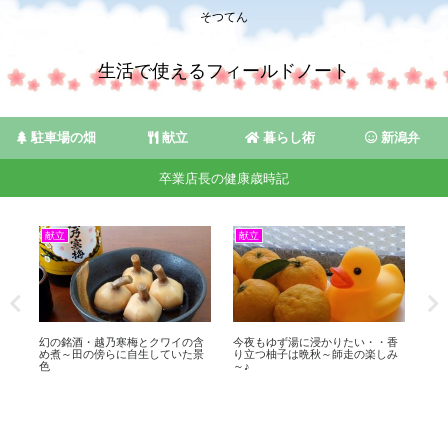
そつてん
生活で使えるフィールドノート
駐車場の畑
献立
暮らし術
新潟弁
卒業店長の健康歳時記
献立
献立
献
～
幻の銘酒・越乃寒梅とクワイの含
今夜もゆず湯に浸かりたい・・香
故郷
浮
め煮～田の傍らに自生していた景
り立つ柚子は晩秋～師走の楽しみ
柿”
色
～♪
味