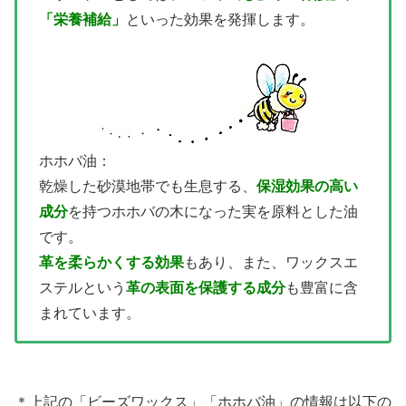
「栄養補給」
といった効果を発揮します。
ホホバ油：
乾燥した砂漠地帯でも生息する、
保湿効果の高い
成分
を持つホホバの木になった実を原料とした油
です。
革を柔らかくする効果
もあり、また、ワックスエ
ステルという
革の表面を保護する成分
も豊富に含
まれています。
＊上記の「ビーズワックス」「ホホバ油」の情報は以下の