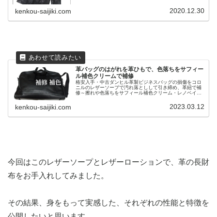
バーサルレザーローションを塗布し、完全復活♪蘇った革ジ
ャンの使用前・使用後をご覧あれ。
2020.12.30
kenkou-saijiki.com
革バッグのはがれを革ひもで、色落ちをサフィー
ル補色クリームで補修
格安入手・中古ダンヒル革製ビジネスバッグの損傷をコロ
ニルのレザーソープで汚れ落としして引き締め、革紐で補
修～擦れや色落ちをサフィール補色クリーム・レノベイテ
ィングカラークリームとユニバーサルレザーローションで
蘇らせた使用前・使用後の実際。
2023.03.12
kenkou-saijiki.com
今回はこのレザーソープとレザーローションで、革の長財
布をお手入れしてみました。
その結果、身をもって実感した、それぞれの性能と特徴を
公開したいと思います。