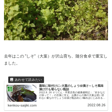
去年はこの ”しそ”（大葉）が沢山育ち、随分食卓で重宝し
ました。
薬味に味付けに♪大葉のしょうゆ漬け～しそ風味
漬け汁も堪らない瓶詰
2022.8. 26 そつてん・卒業店長の健康歳時記：「好きなだ
け採って！」の言葉に甘え、お隣さんの畑の大葉は使い切
れない量なのでしょうゆ漬け瓶詰めに♪噛めばにじみ出るし
その旨味。刻んだ大葉、香りと風味が溶け込んだ漬け汁は
卵かけご飯に最高！
2022.08.26
kenkou-saijiki.com