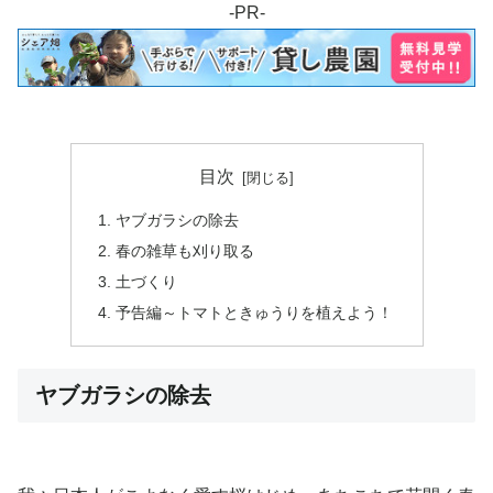
-PR-
目次
ヤブガラシの除去
春の雑草も刈り取る
土づくり
予告編～トマトときゅうりを植えよう！
ヤブガラシの除去