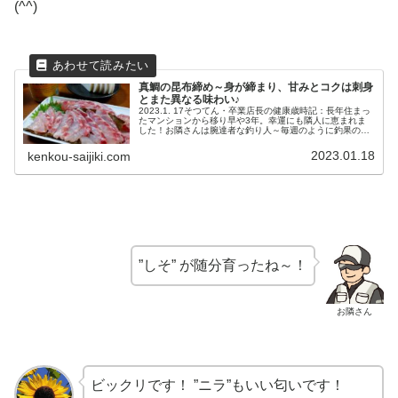
(^^)
真鯛の昆布締め～身が締まり、甘みとコクは刺身
とまた異なる味わい♪
2023.1. 17そつてん・卒業店長の健康歳時記：長年住まっ
たマンションから移り早や3年。幸運にも隣人に恵まれま
した！お隣さんは腕達者な釣り人～毎週のように釣果の差
し入れがあります♪大磯沖で釣り上げた3.8キロのマダイを
分けて頂きました！
2023.01.18
kenkou-saijiki.com
”しそ” が随分育ったね～！
お隣さん
ビックリです！ ”ニラ”もいい匂いです！