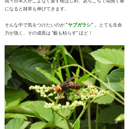
我々日本人がこよなく愛す桜はじめ、あちこちで花開く春
になると雑草も伸びてきます。
そんな中で気をつけたいのが
”ヤブガラシ”
。とても生命
力が強く、その成長は ”藪も枯らす” ほど！