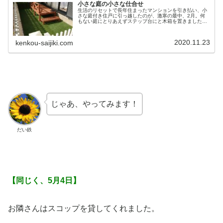
小さな庭の小さな仕合せ
生活のリセットで長年住まったマンションを引き払い、小
さな庭付き住戸に引っ越したのが、激寒の最中、2月。何
もない庭にとりあえずステップ台にと木箱を置きました。
春になり蜂が出て、名も知らぬ花も咲き、夏は草刈りに追
われ、秋にようやく庭づくり・・・
2020.11.23
kenkou-saijiki.com
じゃあ、やってみます！
だい鉄
【同じく、5月4日】
お隣さんはスコップを貸してくれました。