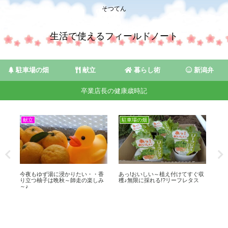
そつてん
生活で使えるフィールドノート
駐車場の畑
献立
暮らし術
新潟弁
卒業店長の健康歳時記
献立
駐車場の畑
駐
含
今夜もゆず湯に浸かりたい・・香
あっ!おいしい～植え付けてすぐ収
春
景
り立つ柚子は晩秋～師走の楽しみ
穫♪無限に採れる!?リーフレタス
ア
～♪