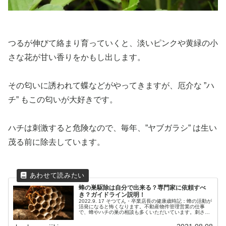
つるが伸びて絡まり育っていくと、淡いピンクや黄緑の小
さな花が甘い香りをかもし出します。
その匂いに誘われて蝶などがやってきますが、厄介な ”ハ
チ” もこの匂いが大好きです。
ハチは刺激すると危険なので、毎年、”ヤブガラシ” は生い
茂る前に除去しています。
蜂の巣駆除は自分で出来る？専門家に依頼すべ
き？ガイドライン説明！
2022.9. 17 そつてん・卒業店長の健康歳時記：蜂の活動が
活発になると怖くなります。不動産物件管理営業の仕事
で、蜂やハチの巣の相談も多くいただいています。刺され
ないために～巣を見つけたらどうすべきか？等々、実体験
情報交えまとめました！