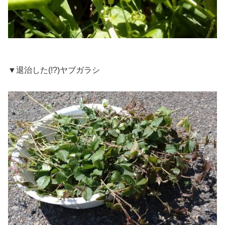
▼退治した(!?)ヤブガラシ