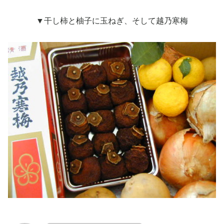
▼干し柿と柚子に玉ねぎ、そして越乃寒梅