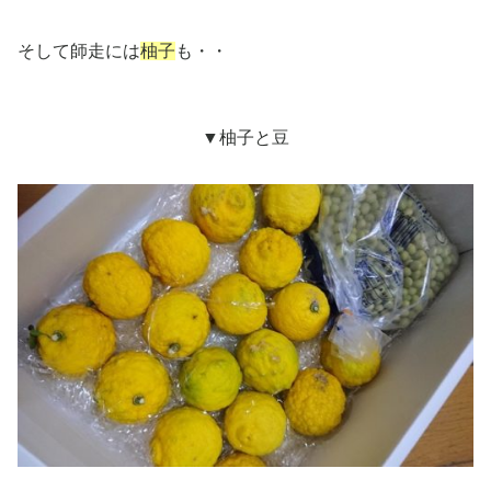
そして師走には
柚子
も・・
▼柚子と豆