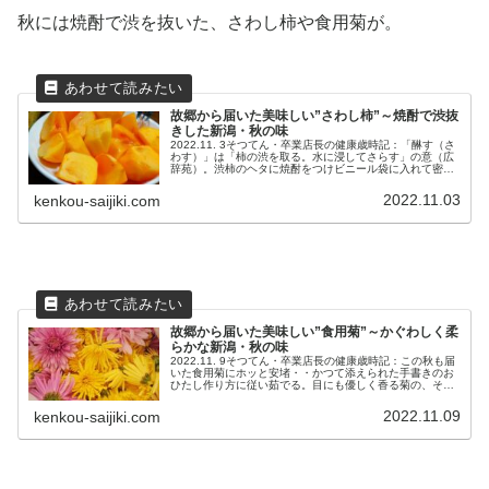
秋には焼酎で渋を抜いた、さわし柿や食用菊が。
故郷から届いた美味しい”さわし柿”～焼酎で渋抜
きした新潟・秋の味
2022.11. 3そつてん・卒業店長の健康歳時記：「醂す（さ
わす）」は「柿の渋を取る。水に浸してさらす」の意（広
辞苑）。渋柿のヘタに焼酎をつけビニール袋に入れて密
封。1週間程でおいしい醂柿（さわしがき）に。毎年秋に
届く、母丹精の故郷の秋。
2022.11.03
kenkou-saijiki.com
故郷から届いた美味しい”食用菊”～かぐわしく柔
らかな新潟・秋の味
2022.11. 9そつてん・卒業店長の健康歳時記：この秋も届
いた食用菊にホッと安堵・・かつて添えられた手書きのお
ひたし作り方に従い茹でる。目にも優しく香る菊の、その
コクを保存し暫く味わえる仕合せは誰に感謝するか・・そ
れは分かり切った愚問。
2022.11.09
kenkou-saijiki.com