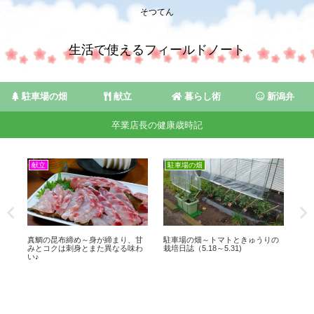
そつてん
生活で使えるフィールドノート
駐車場の畑
献立
暮らし術
新潟弁
卒業店長の健康歳時記
献立
駐車場の畑
献
リ
真鯛の昆布締め～身が締まり、甘
駐車場の畑～トマトときゅうりの
産
し
みとコクは刺身とまた異なる味わ
栽培日誌（5.18～5.31)
う
い♪
き♪