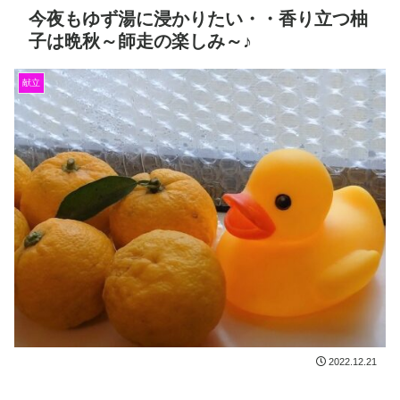
今夜もゆず湯に浸かりたい・・香り立つ柚
子は晩秋～師走の楽しみ～♪
献立
2022.12.21