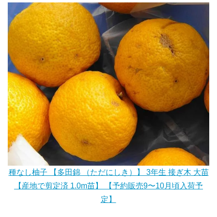
種なし柚子 【多田錦 （ただにしき）】 3年生 接ぎ木 大苗
【産地で剪定済 1.0m苗】 【予約販売9〜10月頃入荷予
定】