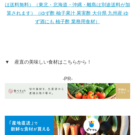
は送料無料）（東北・北海道・沖縄・離島は別途送料が加
算されます）（ゆず酢 柚子果汁 果実酢 大分県 九州産 ゆ
ず酒にも 柚子酢 業務用食材）
▼ 産直の美味しい食材はこちらから！
-PR-