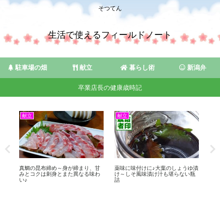
そつてん
生活で使えるフィールドノート
駐車場の畑
献立
暮らし術
新潟弁
卒業店長の健康歳時記
献立
献立
駐
果
真鯛の昆布締め～身が締まり、甘
薬味に味付けに♪大葉のしょうゆ漬
青と
身
みとコクは刺身とまた異なる味わ
け～しそ風味漬け汁も堪らない瓶
（2
い♪
詰