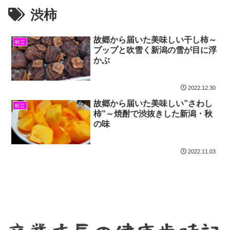
渋柿
故郷から届いた美味しい干し柿～
献立
プップと吹雪く新潟の雪が目に浮
かぶ
2022.12.30
故郷から届いた美味しい”さわし
献立
柿”～焼酎で渋抜きした新潟・秋
の味
2022.11.03